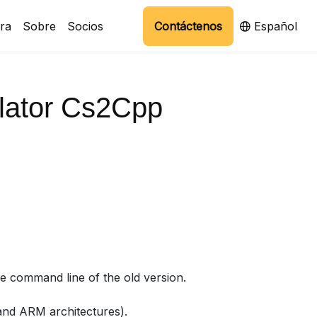
ra
Sobre
Socios
Contáctenos
Español
slator Cs2Cpp
he command line of the old version.
 and ARM architectures).