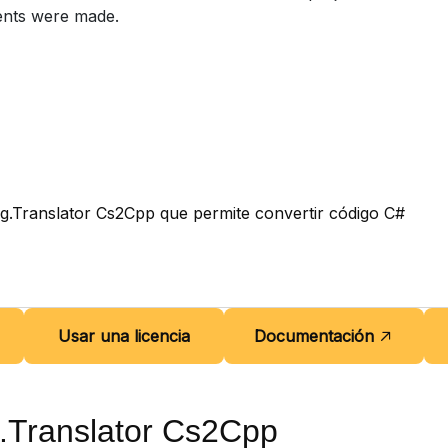
ents were made.
g.Translator Cs2Cpp que permite convertir código C#
Usar una licencia
Documentación
.Translator Cs2Cpp