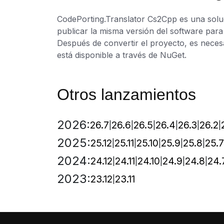
CodePorting.Translator Cs2Cpp es una solu
publicar la misma versión del software para
Después de convertir el proyecto, es nece
está disponible a través de NuGet.
Otros lanzamientos
2026:
26.7
26.6
26.5
26.4
26.3
26.2
2025:
25.12
25.11
25.10
25.9
25.8
25.7
2024:
24.12
24.11
24.10
24.9
24.8
24.
2023:
23.12
23.11