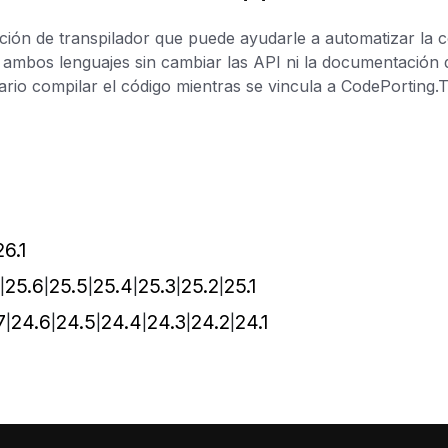
ción de transpilador que puede ayudarle a automatizar la 
 ambos lenguajes sin cambiar las API ni la documentación d
sario compilar el código mientras se vincula a CodePortin
26.1
25.6
25.5
25.4
25.3
25.2
25.1
7
24.6
24.5
24.4
24.3
24.2
24.1