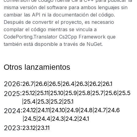
conversión de código fuente C# a C++ para publicar la
misma versión del software para ambos lenguajes sin
cambiar las API ni la documentación del código.
Después de convertir el proyecto, es necesario
compilar el código mientras se vincula a
CodePorting.Translator Cs2Cpp Framework que
también está disponible a través de NuGet.
Otros lanzamientos
2026:
26.7
26.6
26.5
26.4
26.3
26.2
26.1
25.12
25.11
25.10
25.9
25.8
25.7
25.6
25.5
2025:
25.4
25.3
25.2
25.1
24.12
24.11
24.10
24.9
24.8
24.7
24.6
2024:
24.5
24.4
24.3
24.2
24.1
2023:
23.12
23.11