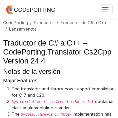
CODEPORTING
CodePorting
Productos
Traductor de C# a C++
Lanzamientos
Traductor de C# a C++ –
CodePorting.Translator Cs2Cpp
Versión 24.4
Notas de la versión
Major Features
The translator and library now support compilation
for C
17 and C
20.
container
System::Collections::Generic::SortedSet
class implementation is added.
The
implementation has
System::Threading::Mutex