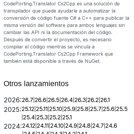
CodePorting.Translator Cs2Cpp es una solución de
transpilador que puede ayudarle a automatizar la
conversión de código fuente C# a C++ para publicar la
misma versión del software para ambos lenguajes sin
cambiar las API ni la documentación del código.
Después de convertir el proyecto, es necesario
compilar el código mientras se vincula a
CodePorting.Translator Cs2Cpp Framework que
también está disponible a través de NuGet.
Otros lanzamientos
2026:
26.7
26.6
26.5
26.4
26.3
26.2
26.1
25.12
25.11
25.10
25.9
25.8
25.7
25.6
25.5
2025:
25.4
25.3
25.2
25.1
24.12
24.11
24.10
24.9
24.8
24.7
24.6
2024: