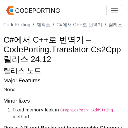
CODEPORTING
CodePorting
제작품
C#에서 C++로 번역기
릴리스
C#에서 C++로 번역기 –
CodePorting.Translator Cs2Cpp
릴리스 24.12
릴리스 노트
Major Features
None.
Minor fixes
Fixed memory leak in
GraphicsPath::AddString
method.
Public API and Backward Incompatible Changes