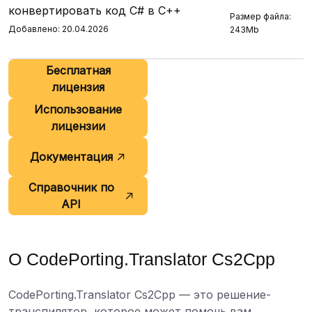
конвертировать код C# в C++
Размер файла:
Добавлено: 20.04.2026
243Mb
Бесплатная
лицензия
Использование
лицензии
Документация
Справочник по
API
О CodePorting.Translator Cs2Cpp
CodePorting.Translator Cs2Cpp — это решение-
транспилятор, которое может помочь вам