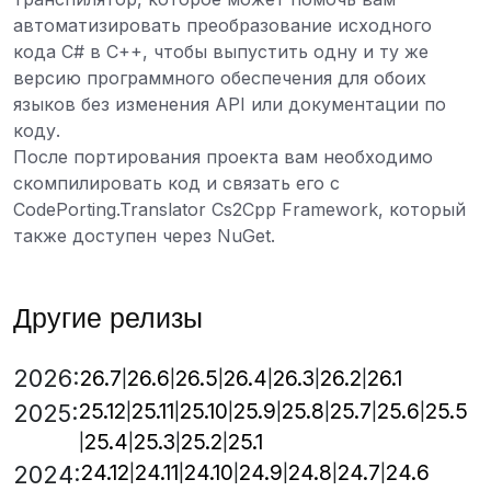
автоматизировать преобразование исходного
кода C# в C++, чтобы выпустить одну и ту же
версию программного обеспечения для обоих
языков без изменения API или документации по
коду.
После портирования проекта вам необходимо
скомпилировать код и связать его с
CodePorting.Translator Cs2Cpp Framework, который
также доступен через NuGet.
Другие релизы
2026:
26.7
26.6
26.5
26.4
26.3
26.2
26.1
25.12
25.11
25.10
25.9
25.8
25.7
25.6
25.5
2025:
25.4
25.3
25.2
25.1
24.12
24.11
24.10
24.9
24.8
24.7
24.6
2024: