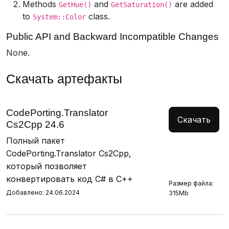
Methods
and
are added
GetHue()
GetSaturation()
to
class.
System::Color
Public API and Backward Incompatible Changes
None.
Скачать артефакты
CodePorting.Translator
Скачать
Cs2Cpp 24.6
Полный пакет
CodePorting.Translator Cs2Cpp,
который позволяет
конвертировать код C# в C++
Размер файла:
Добавлено: 24.06.2024
315Mb