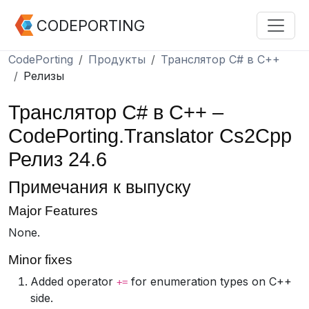
CODEPORTING
CodePorting
Продукты
Транслятор C# в C++
Релизы
Транслятор C# в C++ –
CodePorting.Translator Cs2Cpp
Релиз 24.6
Примечания к выпуску
Major Features
None.
Minor fixes
Added operator
for enumeration types on C++
+=
side.