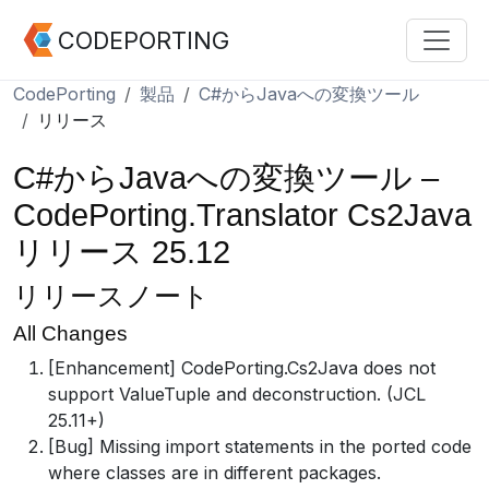
CODEPORTING
CodePorting
製品
C#からJavaへの変換ツール
リリース
C#からJavaへの変換ツール –
CodePorting.Translator Cs2Java
リリース 25.12
リリースノート
All Changes
[Enhancement] CodePorting.Cs2Java does not
support ValueTuple and deconstruction. (JCL
25.11+)
[Bug] Missing import statements in the ported code
where classes are in different packages.