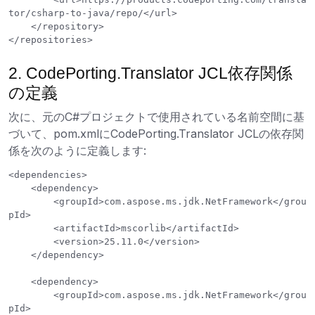
tor/csharp-to-java/repo/</url>

    </repository>

2. CodePorting.Translator JCL依存関係
の定義
次に、元のC#プロジェクトで使用されている名前空間に基
づいて、pom.xmlにCodePorting.Translator JCLの依存関
係を次のように定義します:
<dependencies>

    <dependency>

        <groupId>com.aspose.ms.jdk.NetFramework</grou
pId>

        <artifactId>mscorlib</artifactId>

        <version>25.11.0</version>

    </dependency>

    <dependency>

        <groupId>com.aspose.ms.jdk.NetFramework</grou
pId>
