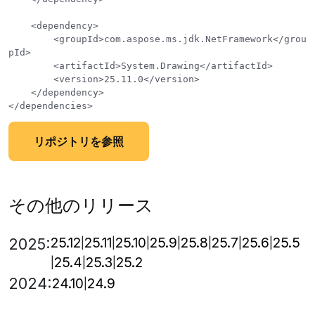
    <dependency>

        <groupId>com.aspose.ms.jdk.NetFramework</grou
pId>

        <artifactId>System.Drawing</artifactId>

        <version>25.11.0</version>

    </dependency>

リポジトリを参照
その他のリリース
25.12
25.11
25.10
25.9
25.8
25.7
25.6
25.5
2025:
25.4
25.3
25.2
2024:
24.10
24.9