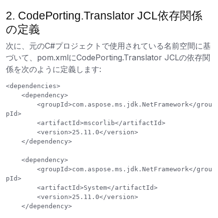
2. CodePorting.Translator JCL依存関係
の定義
次に、元のC#プロジェクトで使用されている名前空間に基
づいて、pom.xmlにCodePorting.Translator JCLの依存関
係を次のように定義します:
<dependencies>

    <dependency>

        <groupId>com.aspose.ms.jdk.NetFramework</grou
pId>

        <artifactId>mscorlib</artifactId>

        <version>25.11.0</version>

    </dependency>

    <dependency>

        <groupId>com.aspose.ms.jdk.NetFramework</grou
pId>

        <artifactId>System</artifactId>

        <version>25.11.0</version>

    </dependency>
