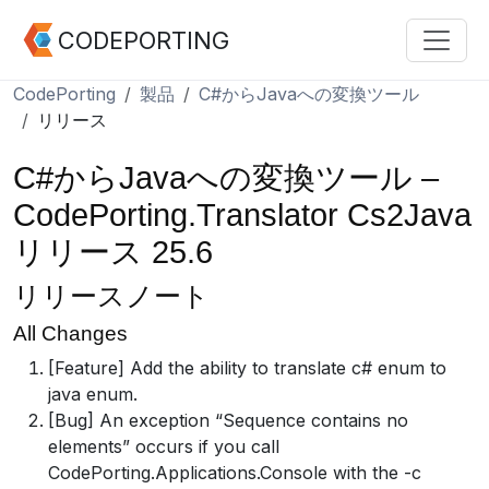
CODEPORTING
CodePorting
製品
C#からJavaへの変換ツール
リリース
C#からJavaへの変換ツール –
CodePorting.Translator Cs2Java
リリース 25.6
リリースノート
All Changes
[Feature] Add the ability to translate c# enum to
java enum.
[Bug] An exception “Sequence contains no
elements” occurs if you call
CodePorting.Applications.Console with the -c