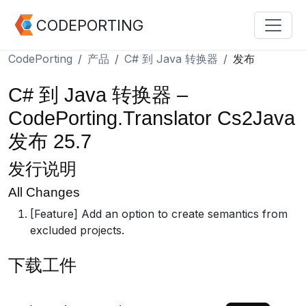
CODEPORTING
CodePorting
产品
C# 到 Java 转换器
发布
C# 到 Java 转换器 –
CodePorting.Translator Cs2Java
发布 25.7
发行说明
All Changes
[Feature] Add an option to create semantics from
excluded projects.
下载工件