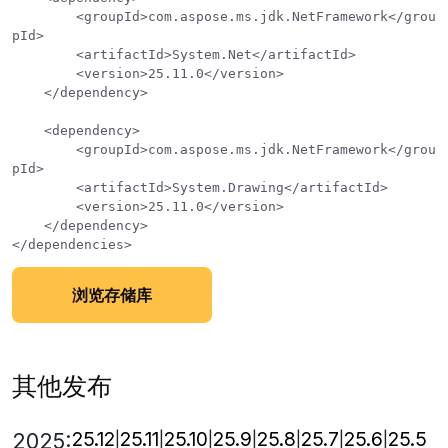
        <groupId>com.aspose.ms.jdk.NetFramework</grou
pId>

        <artifactId>System.Net</artifactId>

        <version>25.11.0</version>

    </dependency>

    <dependency>

        <groupId>com.aspose.ms.jdk.NetFramework</grou
pId>

        <artifactId>System.Drawing</artifactId>

        <version>25.11.0</version>

    </dependency>

浏览存储库
其他发布
25.12
25.11
25.10
25.9
25.8
25.7
25.6
25.5
2025: