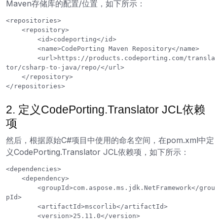
Maven存储库的配置/位置，如下所示：
<repositories>

    <repository>

        <id>codeporting</id>

        <name>CodePorting Maven Repository</name>

        <url>https://products.codeporting.com/transla
tor/csharp-to-java/repo/</url>

    </repository>

2. 定义CodePorting.Translator JCL依赖
项
然后，根据原始C#项目中使用的命名空间，在pom.xml中定
义CodePorting.Translator JCL依赖项，如下所示：
<dependencies>

    <dependency>

        <groupId>com.aspose.ms.jdk.NetFramework</grou
pId>

        <artifactId>mscorlib</artifactId>

        <version>25.11.0</version>
