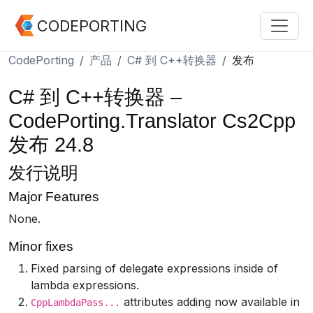
CODEPORTING
CodePorting
产品
C# 到 C++转换器
发布
C# 到 C++转换器 –
CodePorting.Translator Cs2Cpp
发布 24.8
发行说明
Major Features
None.
Minor fixes
Fixed parsing of delegate expressions inside of
lambda expressions.
attributes adding now available in
CppLambdaPass...