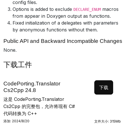
config files.
Options is added to exclude
macros
DECLARE_ENUM
from appear in Doxygen output as functions.
Fixed initialization of a delegates with parameters
by anonymous functions without them.
Public API and Backward Incompatible Changes
None.
下载工件
CodePorting.Translator
下载
Cs2Cpp 24.8
这是 CodePorting.Translator
Cs2Cpp 的完整包，允许将现有 C#
代码转换为 C++
添加: 2024/8/20
文件大小: 315Mb