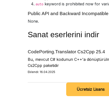
keyword is prohibited now for vari
auto
Public API and Backward Incompatibl
None.
Sanat eserlerini indir
CodePorting.Translator Cs2Cpp 25.4
Bu, mevcut C# kodunun C++'a dönüştürülme
Cs2Cpp paketidir
Eklendi: 16.04.2025
Ücretsiz Lisans