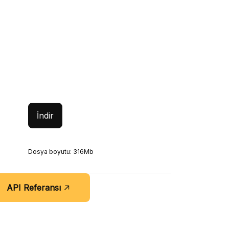
İndir
Dosya boyutu: 316Mb
API Referansı