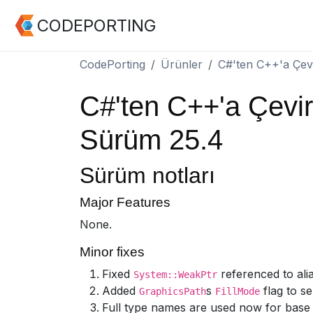
CODEPORTING
CodePorting
Ürünler
C#'ten C++'a Çe
C#'ten C++'a Çevi
Sürüm 25.4
Sürüm notları
Major Features
None.
Minor fixes
Fixed
referenced to alia
System::WeakPtr
Added
s
flag to se
GraphicsPath
FillMode
Full type names are used now for base c