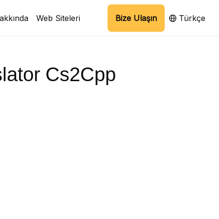
akkında
Web Siteleri
Bize Ulaşın
Türkçe
slator Cs2Cpp