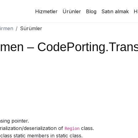
Hizmetler
Ürünler
Blog
Satın almak
H
virmen
Sürümler
rmen – CodePorting.Tran
sing pointer.
rialization/deserialization of
class.
Region
lass static members in static class.