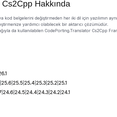
r Cs2Cpp Hakkında
a kod belgelerini değiştirmeden her iki dil için yazılımın
tirmenize yardımcı olabilecek bir aktarıcı çözümüdür.
ığıyla da kullanılabilen CodePorting.Translator Cs2Cpp F
26.1
25.6
25.5
25.4
25.3
25.2
25.1
7
24.6
24.5
24.4
24.3
24.2
24.1