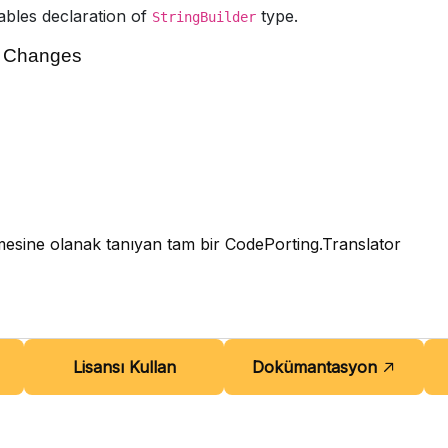
ables declaration of
type.
StringBuilder
e Changes
sine olanak tanıyan tam bir CodePorting.Translator
Lisansı Kullan
Dokümantasyon