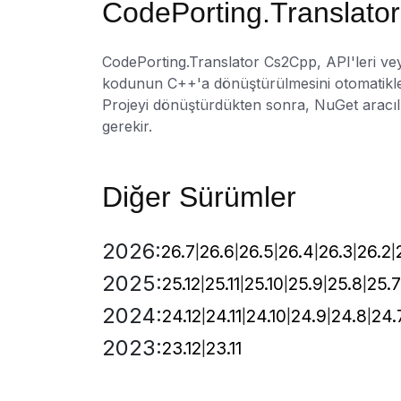
CodePorting.Translato
CodePorting.Translator Cs2Cpp, API'leri vey
kodunun C++'a dönüştürülmesini otomatikleş
Projeyi dönüştürdükten sonra, NuGet aracıl
gerekir.
Diğer Sürümler
2026:
26.7
26.6
26.5
26.4
26.3
26.2
2025:
25.12
25.11
25.10
25.9
25.8
25.7
2024:
24.12
24.11
24.10
24.9
24.8
24.
2023:
23.12
23.11