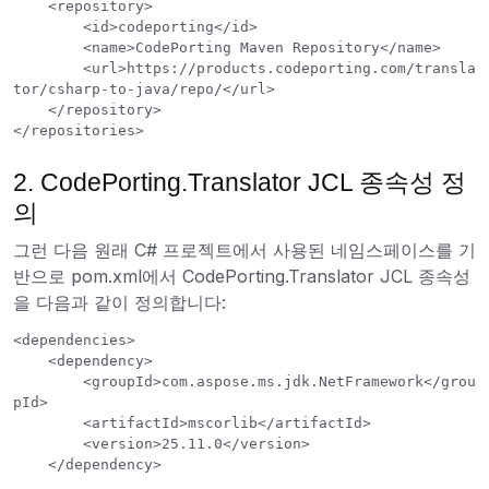
    <repository>

        <id>codeporting</id>

        <name>CodePorting Maven Repository</name>

        <url>https://products.codeporting.com/transla
tor/csharp-to-java/repo/</url>

    </repository>

2. CodePorting.Translator JCL 종속성 정
의
그런 다음 원래 C# 프로젝트에서 사용된 네임스페이스를 기
반으로 pom.xml에서 CodePorting.Translator JCL 종속성
을 다음과 같이 정의합니다:
<dependencies>

    <dependency>

        <groupId>com.aspose.ms.jdk.NetFramework</grou
pId>

        <artifactId>mscorlib</artifactId>

        <version>25.11.0</version>

    </dependency>
