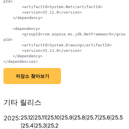
pId>

        <artifactId>System.Net</artifactId>

        <version>25.11.0</version>

    </dependency>

    <dependency>

        <groupId>com.aspose.ms.jdk.NetFramework</grou
pId>

        <artifactId>System.Drawing</artifactId>

        <version>25.11.0</version>

    </dependency>

저장소 찾아보기
기타 릴리스
25.12
25.11
25.10
25.9
25.8
25.7
25.6
25.5
2025:
25.4
25.3
25.2