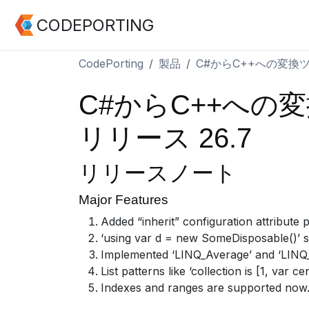
CODEPORTING
CodePorting
製品
C#からC++への変換
C#からC++への変換ツー
リリース 26.7
リリースノート
Major Features
Added “inherit” configuration attribute 
‘using var d = new SomeDisposable()’ s
Implemented ‘LINQ_Average’ and ‘LINQ
List patterns like ‘collection is [1, var c
Indexes and ranges are supported now