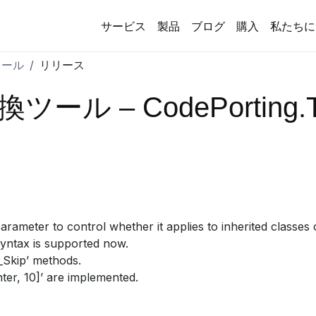
サービス
製品
ブログ
購入
私たちに
ツール
リリース
ル – CodePorting.Tra
parameter to control whether it applies to inherited classes 
yntax is supported now.
_Skip’ methods.
enter, 10]’ are implemented.
.