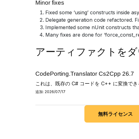
Minor fixes
Fixed some ‘using’ constructs inside 
Delegate generation code refactored. F
Implemented some nUnit constructs tha
Many fixes are done for ‘force_const_r
アーティファクトをダ
CodePorting.Translator Cs2Cpp 26.7
これは、既存の C# コードを C++ に変換できる Co
追加: 2026/07/17
無料ライセンス