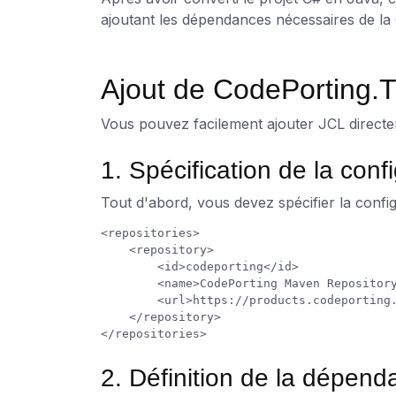
ajoutant les dépendances nécessaires de la 
Ajout de CodePorting.T
Vous pouvez facilement ajouter JCL directe
1. Spécification de la con
Tout d'abord, vous devez spécifier la con
<repositories>

    <repository>

        <id>codeporting</id>

        <name>CodePorting Maven Repository</name>

        <url>https://products.codeporting.com/translator/csharp-to-java/repo/</url>

    </repository>

2. Définition de la dépen