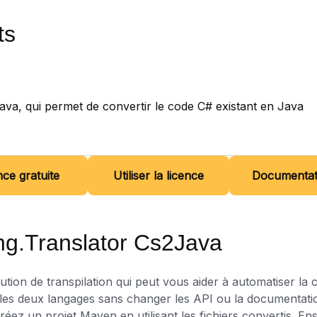
ts
Java, qui permet de convertir le code C# existant en Java
nce gratuite
Utiliser la licence
Documentat
ng.Translator Cs2Java
tion de transpilation qui peut vous aider à automatiser l
r les deux langages sans changer les API ou la documentati
réez un projet Maven en utilisant les fichiers convertis. E