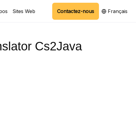
pos
Sites Web
Contactez-nous
Français
nslator Cs2Java