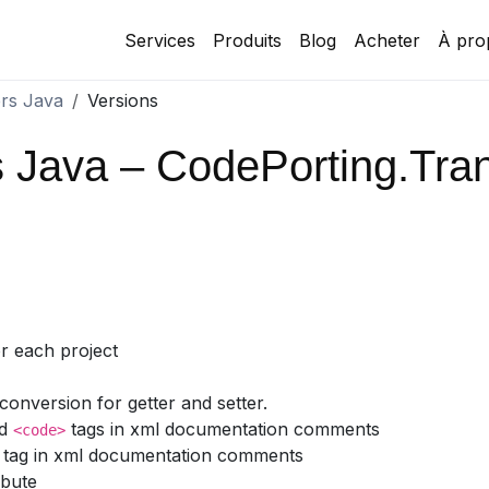
Services
Produits
Blog
Acheter
À pro
rs Java
Versions
s Java – CodePorting.Tra
or each project
nversion for getter and setter.
d
tags in xml documentation comments
<code>
tag in xml documentation comments
ibute