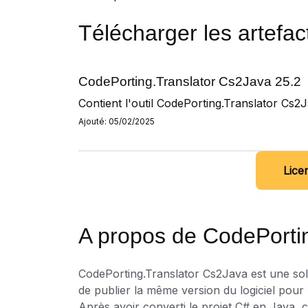
Télécharger les artefac
CodePorting.Translator Cs2Java 25.2
Contient l'outil CodePorting.Translator Cs2
Ajouté: 05/02/2025
Lice
A propos de CodePorti
CodePorting.Translator Cs2Java est une solu
de publier la même version du logiciel pou
Après avoir converti le projet C# en Java, c