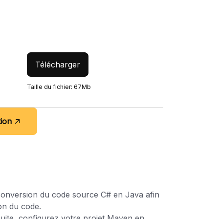
Télécharger
Taille du fichier: 67Mb
ion
a conversion du code source C# en Java afin
on du code.
nsuite, configurez votre projet Maven en