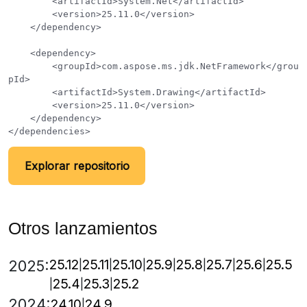
        <artifactId>System.Net</artifactId>

        <version>25.11.0</version>

    </dependency>

    <dependency>

        <groupId>com.aspose.ms.jdk.NetFramework</grou
pId>

        <artifactId>System.Drawing</artifactId>

        <version>25.11.0</version>

    </dependency>

Explorar repositorio
Otros lanzamientos
25.12
25.11
25.10
25.9
25.8
25.7
25.6
25.5
2025:
25.4
25.3
25.2
2024:
24.10
24.9