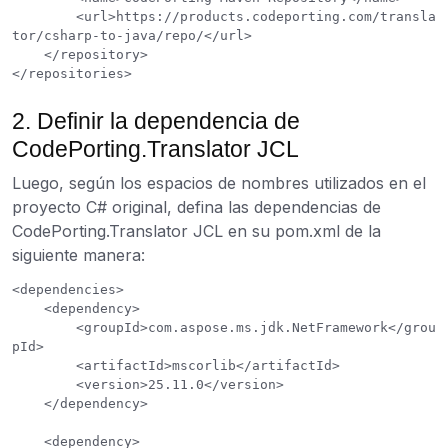
        <url>https://products.codeporting.com/transla
tor/csharp-to-java/repo/</url>

    </repository>

2. Definir la dependencia de
CodePorting.Translator JCL
Luego, según los espacios de nombres utilizados en el
proyecto C# original, defina las dependencias de
CodePorting.Translator JCL en su pom.xml de la
siguiente manera:
<dependencies>

    <dependency>

        <groupId>com.aspose.ms.jdk.NetFramework</grou
pId>

        <artifactId>mscorlib</artifactId>

        <version>25.11.0</version>

    </dependency>

    <dependency>
