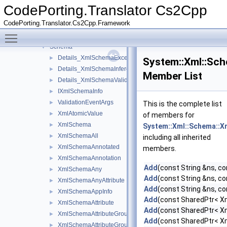
Windows
►
CodePorting.Translator Cs2Cpp
WithLambda
►
CodePorting.Translator.Cs2Cpp.Framework
Xml
▼
Toggle main menu visibility
Resolvers
►
Schema
▼
Details_XmlSchemaException
►
System::Xml::Sc
Details_XmlSchemaInferenceException
►
Member List
Details_XmlSchemaValidationException
►
IXmlSchemaInfo
►
ValidationEventArgs
►
This is the complete list
XmlAtomicValue
►
of members for
XmlSchema
►
System::Xml::Schema::X
XmlSchemaAll
►
including all inherited
XmlSchemaAnnotated
►
members.
XmlSchemaAnnotation
►
Add
(const String &ns, co
XmlSchemaAny
►
Add
(const String &ns, c
XmlSchemaAnyAttribute
►
Add
(const String &ns, c
XmlSchemaAppInfo
►
Add
(const SharedPtr< 
XmlSchemaAttribute
►
Add
(const SharedPtr< X
XmlSchemaAttributeGroup
►
Add
(const SharedPtr< 
XmlSchemaAttributeGroupRef
►