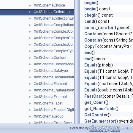
begin
()
XmlSchemaChoice
►
begin
() const
XmlSchemaCollection
►
cbegin
() const
XmlSchemaCollectionEnumerator
►
cend
() const
XmlSchemaCompilationSettings
►
const_iterator
typedef
XmlSchemaComplexContent
►
Contains
(const Shared
XmlSchemaComplexContentExtension
►
Contains
(const String &
XmlSchemaComplexContentRestriction
►
CopyTo
(const ArrayPtr<
XmlSchemaComplexType
►
end
()
XmlSchemaContent
►
end
() const
XmlSchemaContentModel
►
Equals
(ptr obj)
XmlSchemaDatatype
►
Equals
(T1 const &objA, 
XmlSchemaDocumentation
Equals
(T1 const &objA, 
►
Equals
(float const &objA,
XmlSchemaElement
►
Equals
(double const &obj
XmlSchemaEnumerationFacet
►
FastCast
(const Details:
XmlSchemaExternal
►
get_Count
()
XmlSchemaFacet
►
get_NameTable
()
XmlSchemaFractionDigitsFacet
►
GetCounter
()
XmlSchemaGroup
►
GetEnumerator
() overrid
XmlSchemaGroupBase
►
GetEnumeratorAsVirtual
Generated by
1.9.4
XmlSchemaGroupRef
►