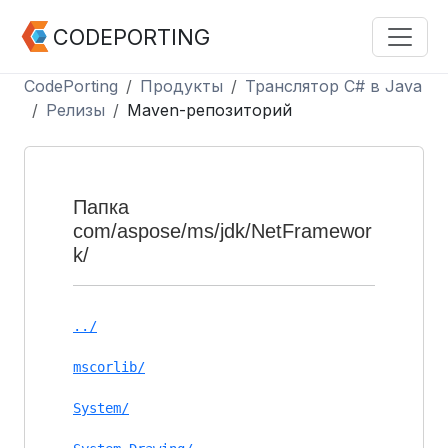
CODEPORTING
CodePorting
Продукты
Транслятор C# в Java
Релизы
Maven-репозиторий
Папка
com/aspose/ms/jdk/NetFramewor
k/
../
mscorlib/
System/