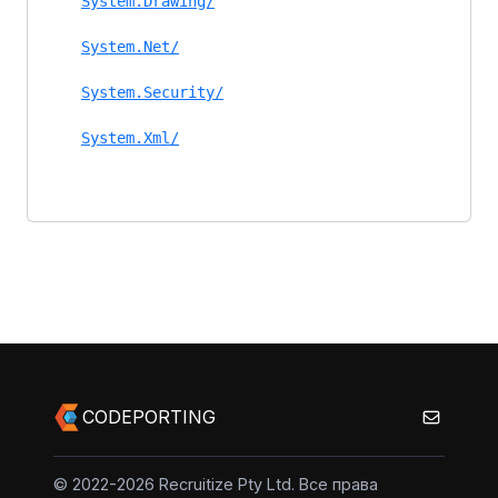
System.Drawing/
System.Net/
System.Security/
System.Xml/
CODEPORTING
© 2022-2026 Recruitize Pty Ltd. Все права